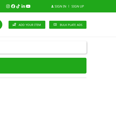
SIGN IN
SIGN UP
ADD YOUR ITEM
BULK PLATE ADS
148 Brands
n (0)
Audi (1)
Bentley (0)
Bugatti (0)
)
Cherry (0)