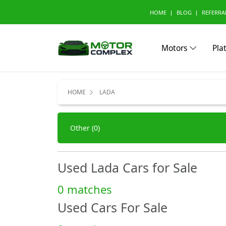
HOME
BLOG
REFERRA
Motors
Pla
Browse Your Brand
HOME
LADA
A
Abarth (0)
Aito (
Other (0)
Avatr (0)
B
Used Lada Cars for Sale
BAW (0)
BMW 
Bestune (0)
Bizzar
0 matches
Buick (0)
Used Cars For Sale
C
CMC (0)
Cadill