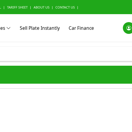
L
TARIFF SHEET
ABOUT US
CONTACT US
tes
Sell Plate Instantly
Car Finance
0)
Alfa Romeo (0)
Ashok Leyland (0)
Aston Marti
(0)
BMW Alpina (0)
BYD (0)
Baic (0)
rini (0)
Borgward (0)
Brilliance (0)
Bufori (0)
ac (0)
Can-Am (0)
Caterham (0)
Changan (0