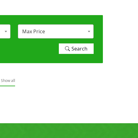
0)
Denza (0)
Max Price
Search
Force (0)
Show all
Grand Tiger (0)
)
Hyundai (0)