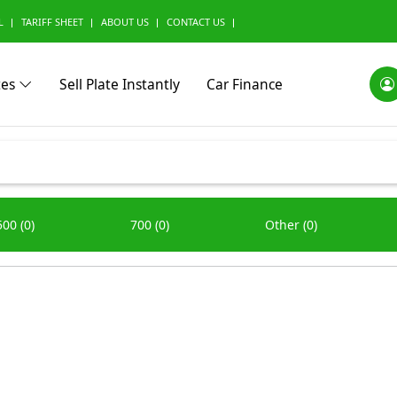
L
TARIFF SHEET
ABOUT US
CONTACT US
tes
Sell Plate Instantly
Car Finance
0)
Alfa Romeo (0)
Ashok Leyland (0)
Aston Marti
500 (0)
700 (0)
Other (0)
(0)
BMW Alpina (0)
BYD (0)
Baic (0)
rini (0)
Borgward (0)
Brilliance (0)
Bufori (0)
ac (0)
Can-Am (0)
Caterham (0)
Changan (0