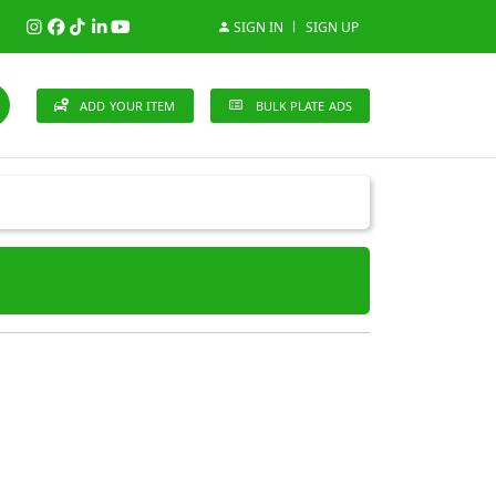
SIGN IN
SIGN UP
ADD YOUR ITEM
BULK PLATE ADS
148 Brands
n (0)
Audi (1)
Bentley (0)
Bugatti (0)
)
Cherry (0)