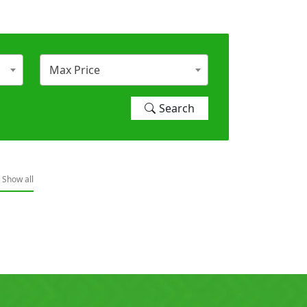
0)
Denza (0)
Max Price
Search
Force (0)
Show all
Grand Tiger (0)
)
Hyundai (0)