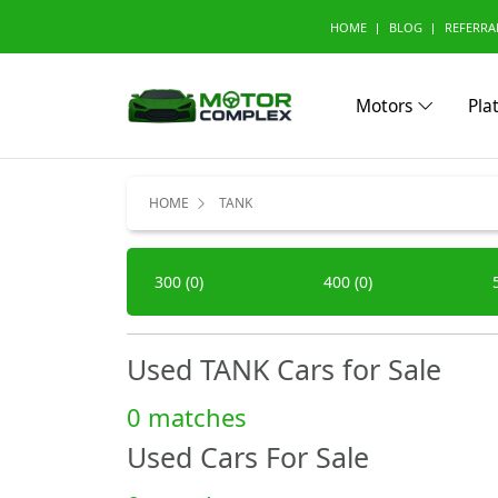
HOME
BLOG
REFERRA
Motors
Pla
Browse Your Brand
HOME
TANK
A
Abarth (0)
Aito (
300 (0)
400 (0)
Avatr (0)
B
Used TANK Cars for Sale
BAW (0)
BMW 
Bestune (0)
Bizzar
0 matches
Buick (0)
Used Cars For Sale
C
CMC (0)
Cadill