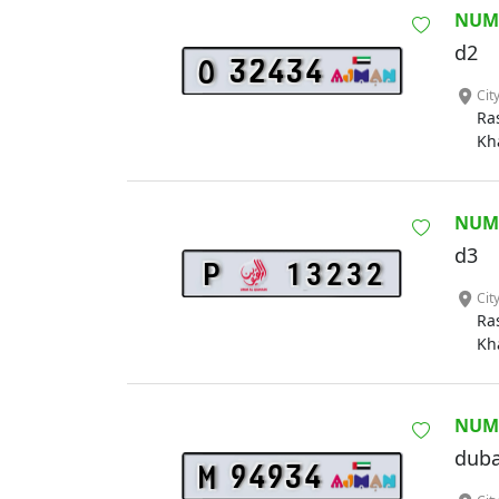
NUM
d2
32434
O
Cit
Ra
Kh
NUM
d3
P
13232
Cit
Ra
Kh
NUM
duba
94934
M