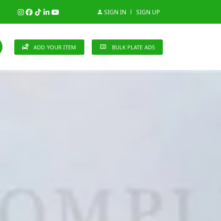
SIGN IN
SIGN UP
ADD YOUR ITEM
BULK PLATE ADS
148 Brands
n (0)
Audi (1)
Bentley (0)
Bugatti (0)
)
Cherry (0)