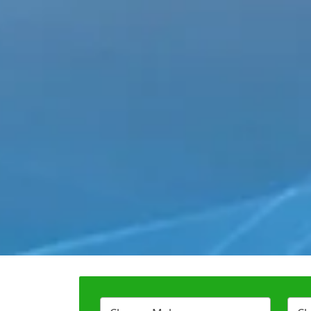
W
W Motors (0)
Wies
X
XPeng (0)
Xiaom
Y
YangWang (0)
Z
ZXAUTO (0)
Zeekr