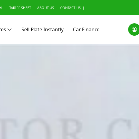
AL
TARIFF SHEET
ABOUT US
CONTACT US
tes
Sell Plate Instantly
Car Finance
0)
Alfa Romeo (0)
Ashok Leyland (0)
Aston Marti
(0)
BMW Alpina (0)
BYD (0)
Baic (0)
rini (0)
Borgward (0)
Brilliance (0)
Bufori (0)
ac (0)
Can-Am (0)
Caterham (0)
Changan (0