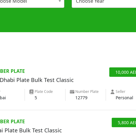
oose Model
Choose Year
BER PLATE
10,000
AE
Dhabi Plate Bulk Test Classic
y
Plate Code
Number Plate
Seller
bai
5
12779
Personal
BER PLATE
5,800
AE
i Plate Bulk Test Classic