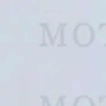
J
JAC (0)
JAEC
Jinbei (0)
K
KTM (0)
Kaiyi 
L
Lada (0)
Lambo
Li Auto (0)
Linco
M
MG (0)
MINI 
Mazda (0)
McLar
Mitsubishi (0)
Morg
N
Nio (0)
Nissa
O
OMODA (0)
OTHE