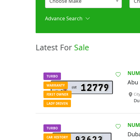
Choose Make
Ch
Advance Search
Latest For
Sale
NUM
TURBO
Abu 
5
WARRANTY
12779
Cit
FIRST OWNER
Du
LADY DRIVEN
NUM
TURBO
Duba
93623
CAR HISTORY