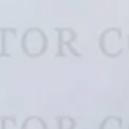
OO (0)
JMC (0)
Jaguar (0)
Jeep (0)
(0)
Karry (0)
Kia (0)
King Long (
rghini (0)
Lancia (0)
Land Rover (0)
Leapmotor 
ln (0)
Lotus (0)
Luxeed (0)
Luxgen (0)
(0)
Maextro (0)
Mahindra (0)
Maxus (0)
en (0)
Mercedes (0)
Mercury (0)
Messarati (
an (0)
Morris (0)
n (1)
R (0)
Opel (0)
Oullim (0)