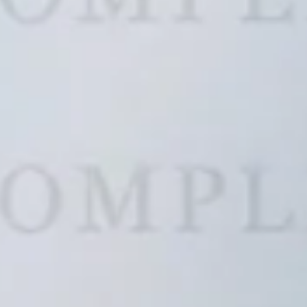
0)
Denza (0)
Force (0)
Grand Tiger (0)
)
Hyundai (0)