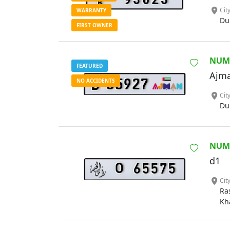
B
Cit
WARRANTY
Du
FIRST OWNER
NUM
FEATURED
Ajma
NO ACCIDENTS
55927
B
Cit
Du
NUM
d1
O
65575
Cit
Ra
Kh