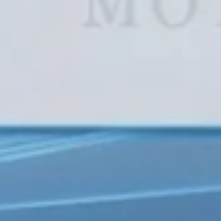
P
Pagani (0)
Pegeo
Proton (0)
R
RAM (0)
RELY 
Rover (0)
Rox (
S
SAIC (0)
Saab 
Smart (0)
Souea
Suzuki (0)
T
TANK (0)
TATA 
U
UAZ (0)
V
Victory (0)
Volk