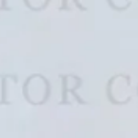
ler (0)
Citreon (0)
oo (0)
Daihatsu (0)
Datsun (0)
DeLorean (
Feng (0)
Dorcen (0)
 (0)
 (0)
Ferrari (1)
Fiat (0)
Fisker (0)
ing (0)
Foton (0)
Fuso (0)
Gonow (0)
GMC (0)
GWM (0)
Geely (0)
(0)
Honda (0)
Hongqi (0)
Hummer (0
 (0)
Infinity (0)
Isuzu (0)