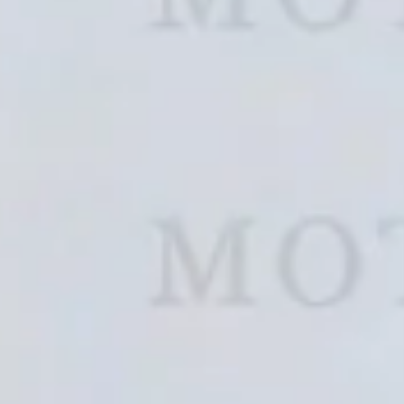
Chevrolet (1)
Chrys
D
DFSK (0)
Daew
Dodge (0)
Dong
E
Equus (0)
Exeed
F
Fengon (0)
Fenyr
Ford (0)
Forth
G
GAC (0)
GAC 
Gumpert (0)
H
Haval (0)
Hino 
I
IM (0)
INEOS