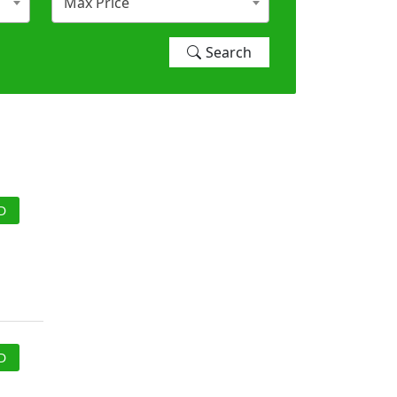
Max Price
Search
D
D