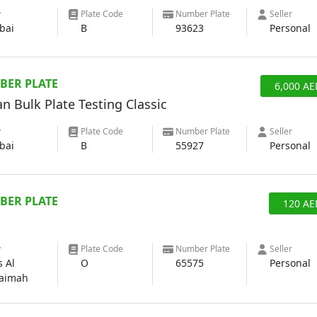
y
Plate Code
Number Plate
Seller
bai
B
93623
Personal
BER PLATE
6,000
AE
n Bulk Plate Testing Classic
y
Plate Code
Number Plate
Seller
bai
B
55927
Personal
BER PLATE
120
AE
y
Plate Code
Number Plate
Seller
s Al
O
65575
Personal
aimah