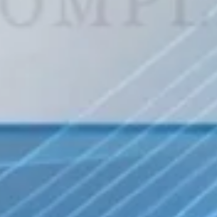
Porsche (0)
Rolls Royce (0)
blong (0)
Skoda (0)
Subaru (0)