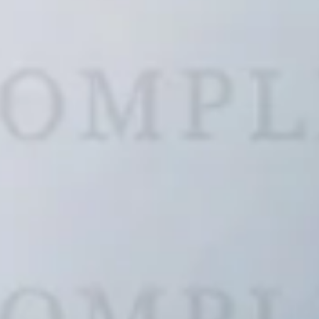
Jetour (0)
0)
Koenigsegg (0)
(0)
Lexus (1)
Lynk & Co (0)
Maybach (0)
0)
Milan (0)