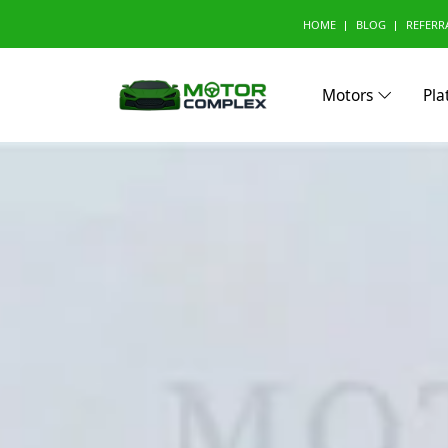
HOME
BLOG
REFERR
Motors
Pla
Browse Your Brand
A
Abarth (0)
Aito (
Avatr (0)
B
BAW (0)
BMW 
Bestune (0)
Bizzar
Buick (0)
C
CMC (0)
Cadill