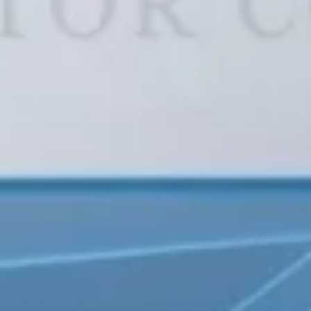
ut (0)
Polaris (0)
Polestar (0)
Pontiac (0)
(0)
Rabdan (0)
Renault (0)
Roewe (0)
0)
(0)
Seat (0)
Seres (0)
Shenlong/Su
st (0)
Speranza (0)
Ssang Yong (0)
Stelato (0)
(0)
Tesla (0)
Toyota (0)
s Wagon (0)
Volvo (0)
Voyah (0)