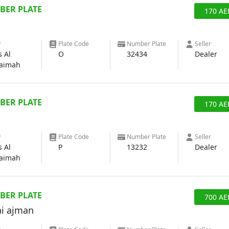
BER PLATE
170
AE
y
Plate Code
Number Plate
Seller
s Al
O
32434
Dealer
aimah
BER PLATE
170
AE
y
Plate Code
Number Plate
Seller
s Al
P
13232
Dealer
aimah
BER PLATE
700
AE
i ajman