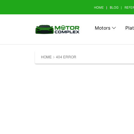
HOME
BLOG
REFE
Motors
Pla
Browse Your Brand
HOME
404 ERROR
A
Abarth (0)
Aito 
Avatr (0)
B
BAW (0)
BMW 
Bestune (0)
Bizza
Buick (0)
C